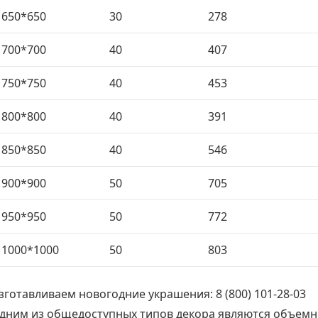
650*650
30
278
700*700
40
407
750*750
40
453
800*800
40
391
850*850
40
546
900*900
50
705
950*950
50
772
1000*1000
50
803
зготавливаем новогодние украшения: 8 (800) 101-28-03
дним из общедоступных типов декора являются объемны