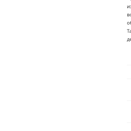
и
в
о
Т
д