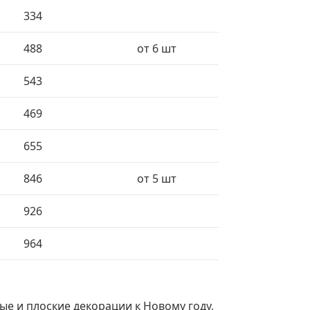
334
488
от 6 шт
543
469
655
846
от 5 шт
926
964
е и плоские декорации к Новому году,