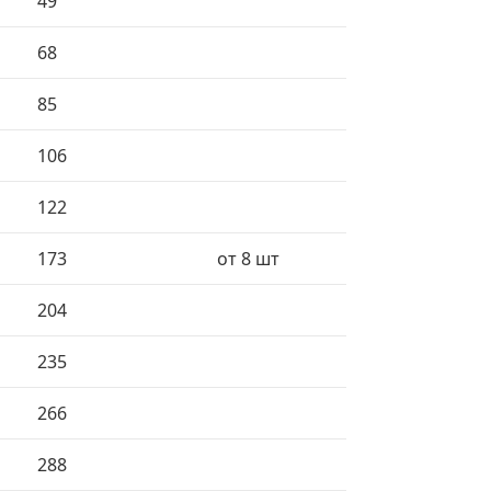
49
68
85
106
122
173
от 8 шт
204
235
266
288