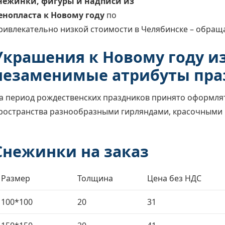
нежинки, фигуры и надписи из
енопласта к Новому году
по
ривлекательно низкой стоимости в Челябинске – обращ
Украшения к Новому году из
незаменимые атрибуты пра
а период рождественских праздников принято оформля
ространства разнообразными гирляндами, красочными 
Снежинки на заказ
Размер
Толщина
Цена без НДС
100*100
20
31