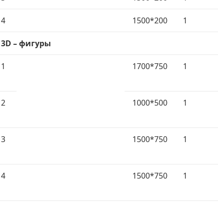
4
1500*200
1
3D – фигуры
1
1700*750
1
2
1000*500
1
3
1500*750
1
4
1500*750
1