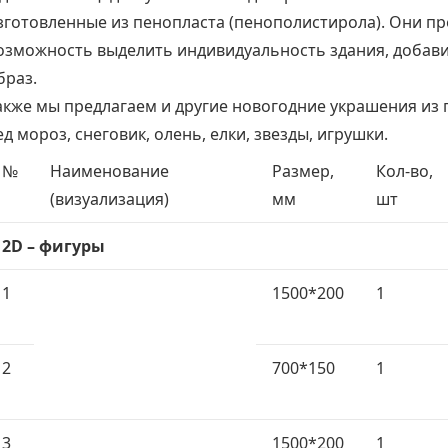
зготовленные из пенопласта (пенополистирола). Они п
озможность выделить индивидуальность здания, добави
браз.
акже мы предлагаем и другие новогодние украшения из 
ед мороз, снеговик, олень, елки, звезды, игрушки.
№
Наименование
Размер,
Кол-во,
(визуализация)
мм
шт
2D – фигуры
1
1500*200
1
2
700*150
1
3
1500*200
1