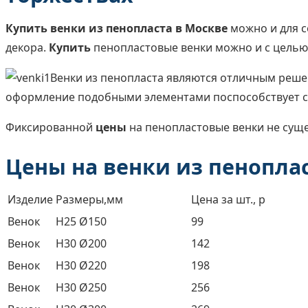
Купить венки из пенопласта в Москве
можно и для с
декора.
Купить
пенопластовые венки можно и с целью
Венки из пенопласта являются отличным реше
оформление подобными элементами поспособствует с
Фиксированной
цены
на пенопластовые венки не сущес
Цены на венки из пенопла
Изделие
Размеры,мм
Цена за шт., р
Венок
H25 Ø150
99
Венок
H30 Ø200
142
Венок
H30 Ø220
198
Венок
H30 Ø250
256