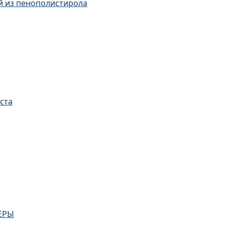
й из пенополистирола
пенополистирола
ста
ЕРЫ