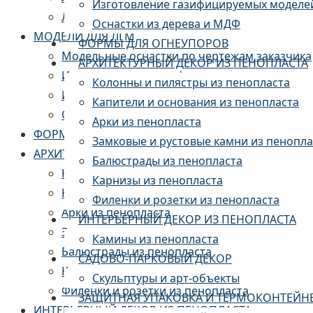
Изготовление газифицируемых моделе
ЛИТЬЕ АЛЮМИНИЯ
Оснастки из дерева и МДФ
МОДЕЛИ ДЛЯ ЛГМ
ФОРМЫ ДЛЯ ОГНЕУПОРОВ
Модельные оснастки по чертежам заказчика
АРХИТЕКТУРНЫЙ ДЕКОР ИЗ ПЕНОПЛАСТА
Изготовление пресс-форм
Колонны и пилястры из пенопласта
Изготовление газифицируемых моделей из 
Капители и основания из пенопласта
Оснастки из дерева и МДФ
Арки из пенопласта
ФОРМЫ ДЛЯ ОГНЕУПОРОВ
Замковые и рустовые камни из пенопла
АРХИТЕКТУРНЫЙ ДЕКОР ИЗ ПЕНОПЛАСТА
Балюстрады из пенопласта
Колонны и пилястры из пенопласта
Карнизы из пенопласта
Капители и основания из пенопласта
Филенки и розетки из пенопласта
Арки из пенопласта
ИНТЕРЬЕРНЫЙ ДЕКОР ИЗ ПЕНОПЛАСТА
Замковые и рустовые камни из пенопласта
Камины из пенопласта
Балюстрады из пенопласта
САДОВО-ПАРКОВЫЙ ДЕКОР
Карнизы из пенопласта
Скульптуры и арт-объекты
Филенки и розетки из пенопласта
ЗАЩИТНАЯ УПАКОВКА И ТЕРМОКОНТЕЙН
ИНТЕРЬЕРНЫЙ ДЕКОР ИЗ ПЕНОПЛАСТА