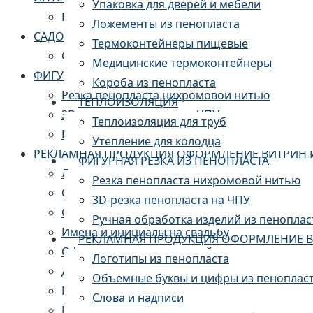
Упаковка для дверей и мебели
Камины из пенопласта
Ложементы из пенопласта
САДОВО-ПАРКОВЫЙ ДЕКОР
Термоконтейнеры пищевые
Скульптуры и арт-объекты
Медицинские термоконтейнеры
ФИГУРНАЯ РЕЗКА ИЗ ПЕНОПЛАСТА
Короба из пенопласта
Резка пенопласта нихромовой нитью
ТЕПЛОИЗОЛЯЦИЯ
3D-резка пенопласта на ЧПУ
Теплоизоляция для труб
Ручная обработка изделий из пенопласта
Утепление для колодца
РЕКЛАМНАЯ ПРОДУКЦИЯ ОФОРМЛЕНИЕ ВИТРИН 
ФИГУРНАЯ РЕЗКА ИЗ ПЕНОПЛАСТА
Логотипы из пенопласта
Резка пенопласта нихромовой нитью
Объемные буквы из пенопласта
3D-резка пенопласта на ЧПУ
Слова и надписи
Ручная обработка изделий из пеноплас
Имена и инициалы на свадьбу
РЕКЛАМНАЯ ПРОДУКЦИЯ ОФОРМЛЕНИЕ В
Оформление мероприятий
Логотипы из пенопласта
Декор для фотозоны
Объемные буквы и цифры из пеноплас
Муляжи и бутафория
Слова и надписи
Муляж торта из пенопласта