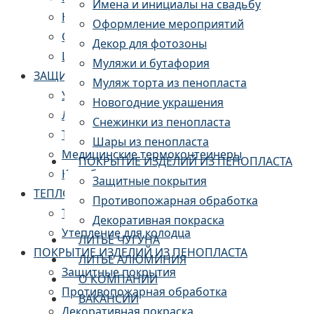
Имена и инициалы на свадьбу
Новогодние украшения
Оформление мероприятий
Снежинки из пенопласта
Декор для фотозоны
Шары из пенопласта
Муляжи и бутафория
ЗАЩИТНАЯ УПАКОВКА И ТЕРМОКОНТЕЙНЕРЫ
Муляж торта из пенопласта
Упаковка для дверей и мебели
Новогодние украшения
Ложементы из пенопласта
Снежинки из пенопласта
Термоконтейнеры пищевые
Шары из пенопласта
Медицинские термоконтейнеры
ПОКРЫТИЕ ИЗДЕЛИЙ ИЗ ПЕНОПЛАСТА
Короба из пенопласта
Защитные покрытия
ТЕПЛОИЗОЛЯЦИЯ
Противопожарная обработка
Теплоизоляция для труб
Декоративная покраска
Утепление для колодца
ЛИТЬЕ ЧУГУНА
ПОКРЫТИЕ ИЗДЕЛИЙ ИЗ ПЕНОПЛАСТА
ЛИТЬЕ АЛЮМИНИЯ
Защитные покрытия
О КОМПАНИИ
Противопожарная обработка
ВАКАНСИИ
Декоративная покраска