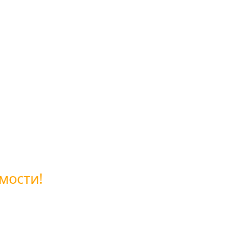
мости!
ой обратной связи или позвоните нам по бесплатному 